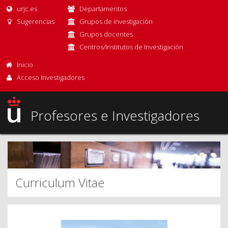
urjc.es
Departamentos
Sugerencias
Grupos de investigación
Grupos docentes
Centros/Institutos de Investigación
Inicio
Acceso Investigadores
Profesores e Investigadores
Curriculum Vitae