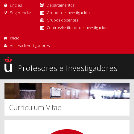
urjc.es
Departamentos
Sugerencias
Grupos de investigación
Grupos docentes
Centros/Institutos de Investigación
Inicio
Acceso Investigadores
Profesores e Investigadores
Curriculum Vitae