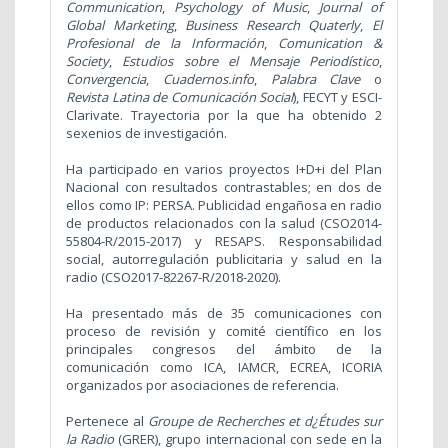
Communication
,
Psychology of Music
,
Journal of
Global Marketing
,
Business Research Quaterly
,
El
Profesional de la Información
,
Comunication &
Society
,
Estudios sobre el Mensaje Periodístico
,
Convergencia
,
Cuadernos.info
,
Palabra Clave
o
Revista Latina
de Comunicación Social
), FECYT y ESCI-
Clarivate. T
rayectoria por la que ha obtenido 2
sexenios de investigación
.
Ha participado en varios proyectos I+D+i del Plan
Nacional con resultados contrastables; en dos de
ellos como IP: PERSA. Publicidad engañosa en radio
de productos relacionados con la salud (CSO2014-
55804-R/2015-2017) y RESAPS. Responsabilidad
social, autorregulación publicitaria y salud en la
radio (CSO2017-82267-R/2018-2020).
Ha presentado más de 35 comunicaciones con
proceso de revisión y comité científico en los
principales congresos del ámbito de la
comunicación como ICA, IAMCR, ECREA, ICORIA
organizados por asociaciones de referencia.
Pertenece al
Groupe de Recherches et d¿Études sur
la Radio
(GRER), grupo internacional con sede en la