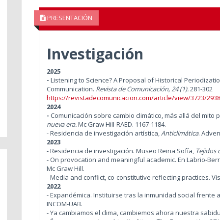
PRESENTACIÓN
Investigación
2025
-
Listening to Science? A Proposal of Historical Periodizat
Communication.
Revista de Comunicación, 24 (1).
281-302
https://revistadecomunicacion.com/article/view/3723/293
2024
-
Comunicación sobre cambio climático, más allá del mito 
nueva era.
Mc Graw Hill-RAED. 1167-1184.
- Residencia de investigación artística,
Anticlimática
.
Adven
2023
- Residencia de investigación. Museo Reina Sofía,
Tejidos 
- On provocation and meaningful academic. En Labrio-Bern
Mc Graw Hill.
- Media and conflict, co-constitutive reflecting practices. Vis
2022
- Expandémica. Instituirse tras la inmunidad social frente 
INCOM-UAB.
- Ya cambiamos el clima, cambiemos ahora nuestra sabidu