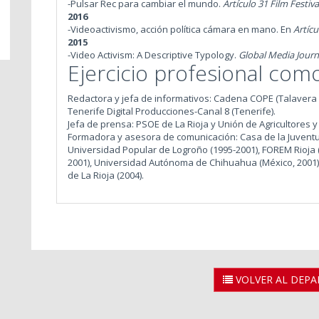
-Pulsar Rec para cambiar el mundo.
Artículo 31 Film Festiva
2016
-Videoactivismo, acción política cámara en mano. En
Artícu
2015
-Video Activism: A Descriptive Typology.
Global Media Journ
Ejercicio profesional com
Redactora y jefa de informativos: Cadena COPE (Talavera de
Tenerife Digital Producciones-Canal 8 (Tenerife).
Jefa de prensa: PSOE de La Rioja y Unión de Agricultores 
Formadora y asesora de comunicación: Casa de la Juventu
Universidad Popular de Logroño (1995-2001), FOREM Rioja 
2001), Universidad Autónoma de Chihuahua (México, 2001), C
de La Rioja (2004).
VOLVER AL DEP