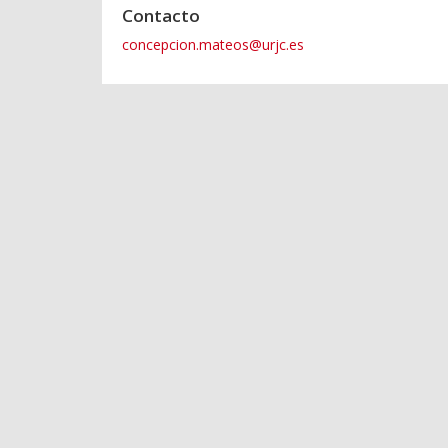
Contacto
concepcion.mateos@urjc.es