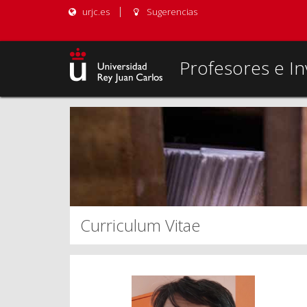
urjc.es
Sugerencias
Profesores e In
Curriculum Vitae