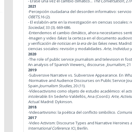
- Érase una vez el cambio climático...
The Conversation
, 27
2021
-Percepción ciudadana del desorden informativo: servicio 
OBETS,
16 (2).
-
El eslabón-arte en la investigación en ciencias sociales:
Sociedad
, 33 (3). 669-686.
-Entendemos el cambio climático, ahora necesitamos senti
-Imagen y video
fakes
: la certeza en el documento audiovisua
y verificación de noticias en la era de las fakes news
. Madrid
ciencias sociales: revisión y modalidades.
Arte, Individuo y
2020
-The role of public service journalism and television in fos
An analysis of Spanish Viewers¿ discourse.
Journalism
, 21 
2019
-Subversive Narrative vs. Subversive Appearance. En
What
-Normative and Audience Discourses on Public Service Journa
Spain.
Journalism Studies
, 20 (11).
-Vídeoactivismo como objeto de estudio académico: el acto 
intolerable
. En Sedeño-Valdellós, Ana (Coord.):
Arte, Activ
Actual
. Madrid: Dykinson.
2018
-Videoartivismo: la poética del conflicto simbólico.
Comunic
2017
-Video Activism: Discourse Types and Narrative Heroines 
International Coference
. ICI, Berlín.