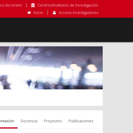
os docentes
Centros/Institutos de Investigación
Inicio
Acceso Investigadores
entación
Docencia
Proyectos
Publicaciones