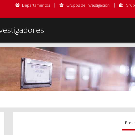
Departamentos
Grupos de investigación
Grup
vestigadores
Pres