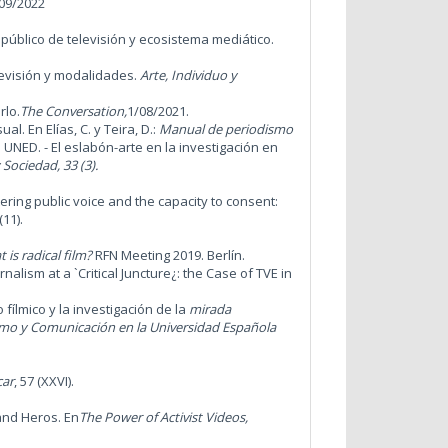
/09/2022
público de televisión y ecosistema mediático.
 revisión y modalidades.
Arte, Individuo y
rlo.
The Conversation,
1/08/2021.
l. En Elías, C. y Teira, D.:
Manual de periodismo
: UNED.
- El eslabón-arte en la investigación en
 Sociedad, 33 (3).
tering public voice and the capacity to consent:
(11).
 is radical film?
RFN Meeting 2019. Berlín.
lism at a `Critical Juncture¿: the Case of TVE in
fílmico y la investigación de la
mirada
ismo y Comunicación en la Universidad Española
ar
, 57 (XXVI).
and Heros. En
The Power of Activist Videos,