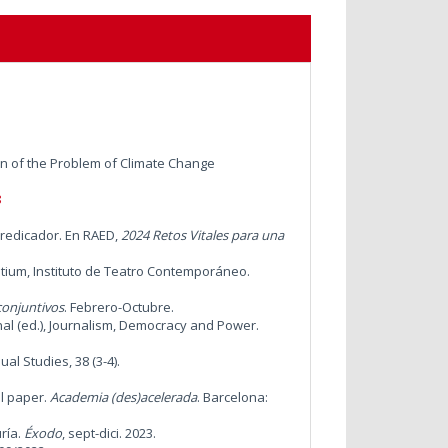
ion of the Problem of Climate Change
8
predicador. En RAED,
2024 Retos Vitales para una
tium, Instituto de Teatro Contemporáneo.
conjuntivos
. Febrero-Octubre.
al (ed.), Journalism, Democracy and Power.
ual Studies, 38 (3-4).
al paper.
Academia (des)acelerada
. Barcelona:
ría.
Éxodo
, sept-dici. 2023.