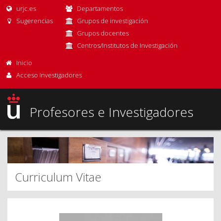
urjc.es
Departamentos
Sugerencias
Grupos de investigación
Grupos docentes
Centros/Institutos de Investigación
Inicio
Acceso Investigadores
Profesores e Investigadores
Curriculum Vitae