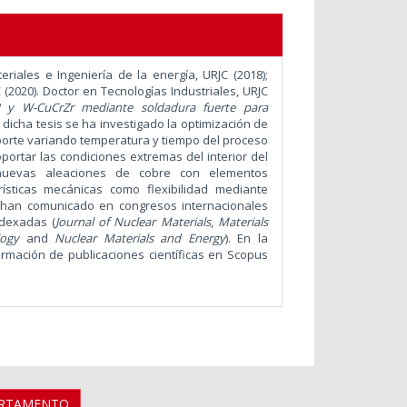
riales e Ingeniería de la energía, URJC (2018);
 (2020).
Doctor en Tecnologías Industriales, URJC
 y W-CuCrZr mediante soldadura fuerte para
n dicha tesis se ha investigado la optimización de
orte variando temperatura y tiempo del proceso
rtar las condiciones extremas del interior del
 nuevas aleaciones de cobre con elementos
ísticas mecánicas como flexibilidad mediante
se han comunicado en congresos internacionales
ndexadas (
Journal of Nuclear Materials
,
Materials
logy
and
Nuclear Materials and Energy
). En la
formación de publicaciones científicas en Scopus
ARTAMENTO