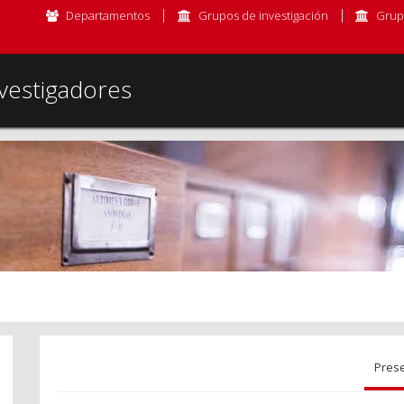
Departamentos
Grupos de investigación
Grup
vestigadores
Pres