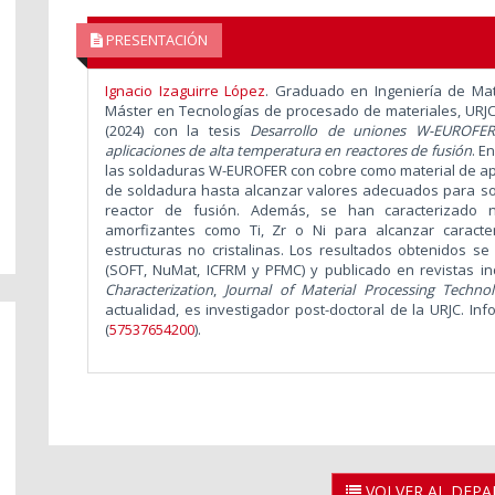
PRESENTACIÓN
Ignacio Izaguirre López
. Graduado en Ingeniería de Mate
Máster en Tecnologías de procesado de materiales, URJC
(2024) con la tesis
Desarrollo de uniones W-EUROFER
aplicaciones de alta temperatura en reactores de fusión
. E
las soldaduras W-EUROFER con cobre como material de ap
de soldadura hasta alcanzar valores adecuados para sopo
reactor de fusión. Además, se han caracterizado
amorfizantes como Ti, Zr o Ni para alcanzar caracter
estructuras no cristalinas. Los resultados obtenidos 
(SOFT, NuMat, ICFRM y PFMC) y publicado en revistas i
Characterization
,
Journal of Material Processing Techno
actualidad, es investigador post-doctoral de la URJC. In
(
57537654200
).
VOLVER AL DEP