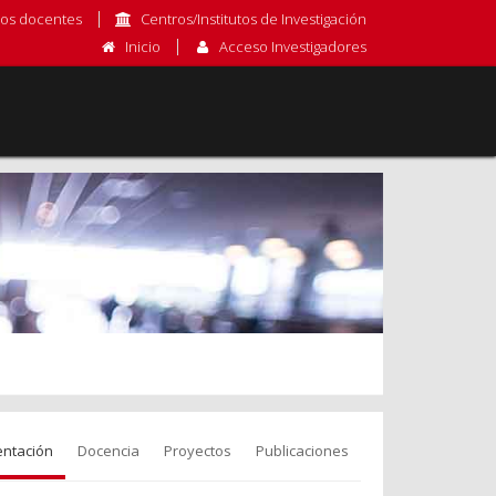
os docentes
Centros/Institutos de Investigación
Inicio
Acceso Investigadores
entación
Docencia
Proyectos
Publicaciones