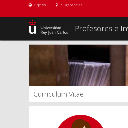
urjc.es
Sugerencias
Profesores e In
Curriculum Vitae