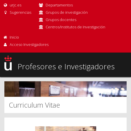
urjc.es
Departamentos
Sugerencias
Grupos de investigación
Grupos docentes
Centros/Institutos de Investigación
Inicio
Acceso Investigadores
Profesores e Investigadores
Curriculum Vitae