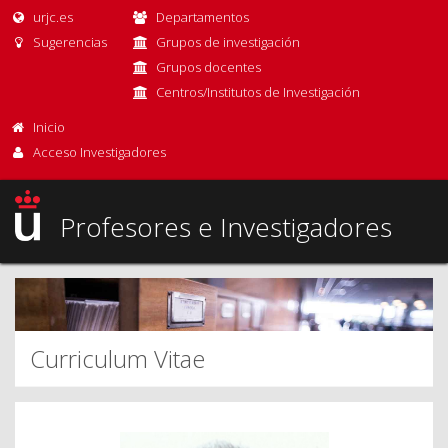
urjc.es
Departamentos
Sugerencias
Grupos de investigación
Grupos docentes
Centros/Institutos de Investigación
Inicio
Acceso Investigadores
Profesores e Investigadores
Curriculum Vitae