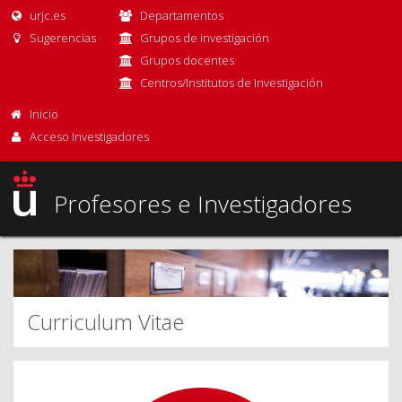
urjc.es
Departamentos
Sugerencias
Grupos de investigación
Grupos docentes
Centros/Institutos de Investigación
Inicio
Acceso Investigadores
Profesores e Investigadores
Curriculum Vitae