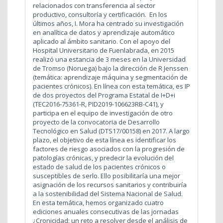
relacionados con transferencia al sector
productivo, consultoría y certificación. En los
últimos años, I. Mora ha centrado su investigación
en analítica de datos y aprendizaje automático
aplicado al ámbito sanitario. Con el apoyo del
Hospital Universitario de Fuenlabrada, en 2015
realizó una estancia de 3 meses en la Universidad
de Tromso (Noruega) bajo la dirección de R Jenssen
(temática: aprendizaje máquina y segmentación de
pacientes crónicos). En línea con esta temática, es IP
de dos proyectos del Programa Estatal de I+D+i
(TEC2016-75361-R, PID2019-106623RB-C41), y
participa en el equipo de investigación de otro
proyecto de la convocatoria de Desarrollo
Tecnológico en Salud (DTS17/00158) en 2017. A largo
plazo, el objetivo de esta línea es identificar los
factores de riesgo asociados con la progresión de
patologías crónicas, y predecir la evolución del
estado de salud de los pacientes crónicos o
susceptibles de serlo. Ello posibilitaría una mejor
asignación de los recursos sanitarios y contribuiría
a la sostenibilidad del Sistema Nacional de Salud.
En esta temática, hemos organizado cuatro
ediciones anuales consecutivas de las jornadas
¿Cronicidad: un reto a resolver desde el análisis de