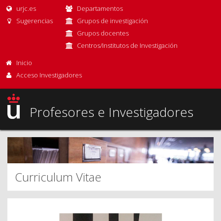
urjc.es
Departamentos
Sugerencias
Grupos de investigación
Grupos docentes
Centros/Institutos de Investigación
Inicio
Acceso Investigadores
Profesores e Investigadores
Curriculum Vitae