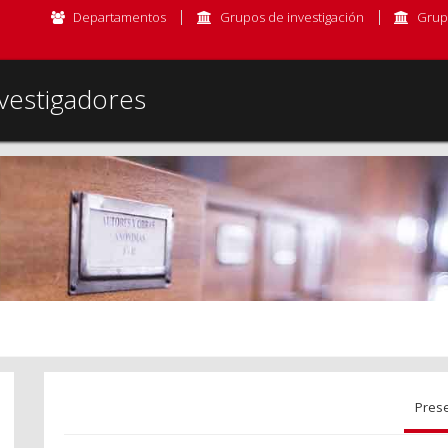
Departamentos
Grupos de investigación
Grup
vestigadores
Pres