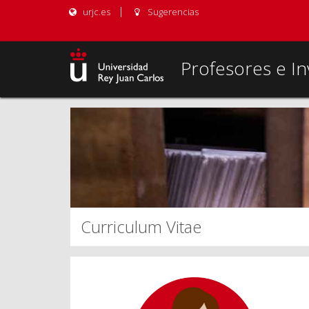
urjc.es
Sugerencias
Profesores e In
Curriculum Vitae