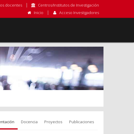
os docentes
Centros/Institutos de Investigación
Inicio
Acceso Investigadores
entación
Docencia
Proyectos
Publicaciones