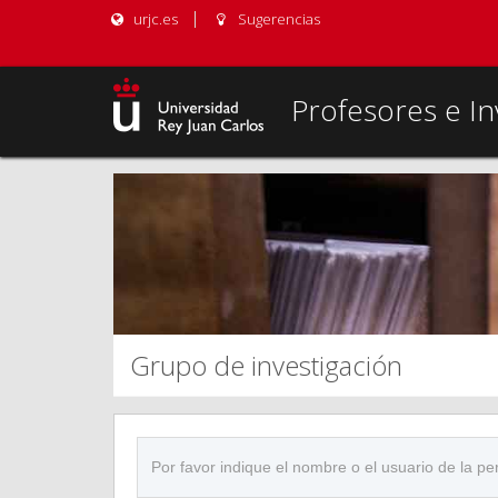
urjc.es
Sugerencias
Profesores e In
Grupo de investigación