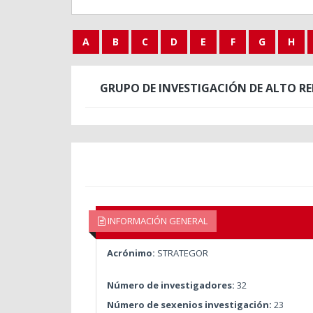
A
B
C
D
E
F
G
H
GRUPO DE INVESTIGACIÓN DE ALTO R
INFORMACIÓN GENERAL
Acrónimo:
STRATEGOR
Número de investigadores:
32
Número de sexenios investigación:
23