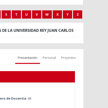
S
T
U
V
W
X
Y
Z
DE LA UNIVERSIDAD REY JUAN CARLOS
Presentación
Personal
Proyectos
ro de Docentia:
68