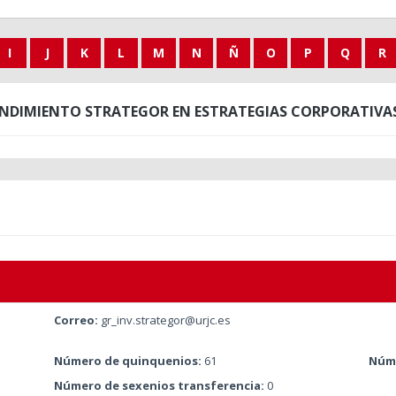
I
J
K
L
M
N
Ñ
O
P
Q
R
ENDIMIENTO STRATEGOR EN ESTRATEGIAS CORPORATIVAS 
Correo:
gr_inv.strategor@urjc.es
Número de quinquenios:
61
Núme
Número de sexenios transferencia:
0