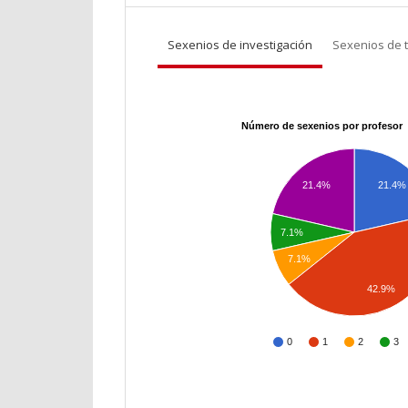
Sexenios de investigación
Sexenios de 
Número de sexenios por profesor
21.4%
21.4%
7.1%
7.1%
42.9%
0
1
2
3