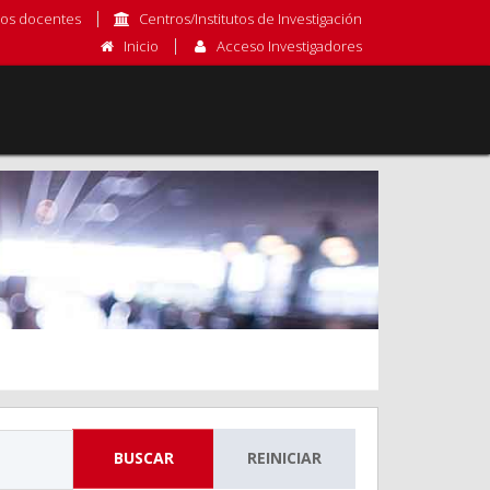
os docentes
Centros/Institutos de Investigación
Inicio
Acceso Investigadores
BUSCAR
REINICIAR