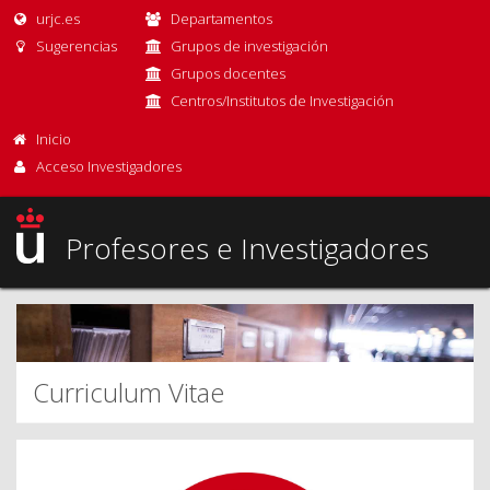
urjc.es
Departamentos
Sugerencias
Grupos de investigación
Grupos docentes
Centros/Institutos de Investigación
Inicio
Acceso Investigadores
Profesores e Investigadores
Curriculum Vitae