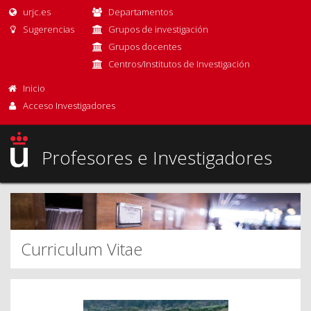
urjc.es
Departamentos
Sugerencias
Grupos de investigación
Grupos docentes
Centros/Institutos de Investigación
Inicio
Acceso Investigadores
Profesores e Investigadores
Curriculum Vitae