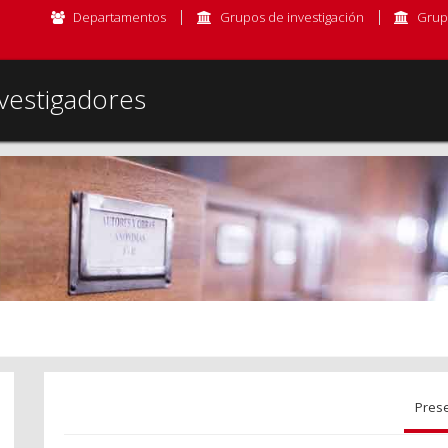
Departamentos
Grupos de investigación
Grup
vestigadores
Pres