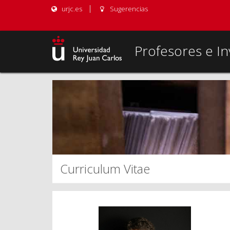
urjc.es
Sugerencias
Profesores e In
Curriculum Vitae