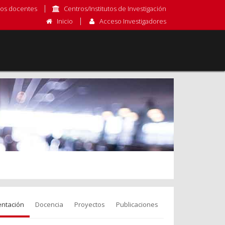
os docentes
Centros/Institutos de Investigación
Inicio
Acceso Investigadores
entación
Docencia
Proyectos
Publicaciones