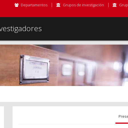
Departamentos
Grupos de investigación
Grup
vestigadores
Pres