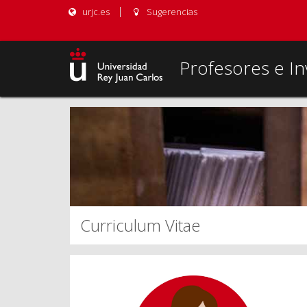
urjc.es
Sugerencias
Profesores e In
Curriculum Vitae