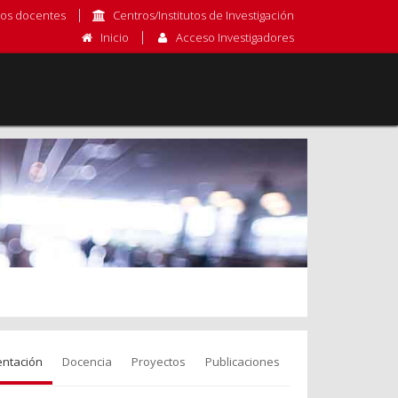
os docentes
Centros/Institutos de Investigación
Inicio
Acceso Investigadores
entación
Docencia
Proyectos
Publicaciones