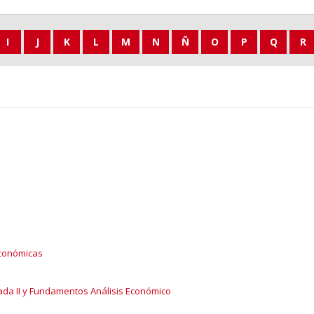
I
J
K
L
M
N
Ñ
O
P
Q
R
 Económicas
ada II y Fundamentos Análisis Económico