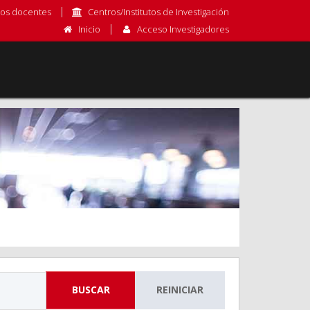
os docentes
Centros/Institutos de Investigación
Inicio
Acceso Investigadores
BUSCAR
REINICIAR