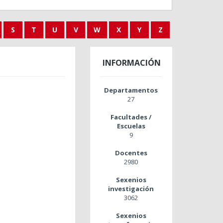
S
T
U
V
W
X
Y
Z
INFORMACIÓN
Departamentos
27
Facultades /
Escuelas
9
Docentes
2980
Sexenios
investigación
3062
Sexenios