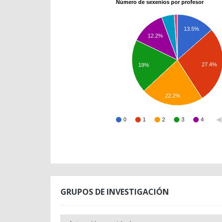
Número de sexenios por profesor
13.5%
12.2%
27.4%
19%
22.2%
0
1
2
3
4
GRUPOS DE INVESTIGACIÓN