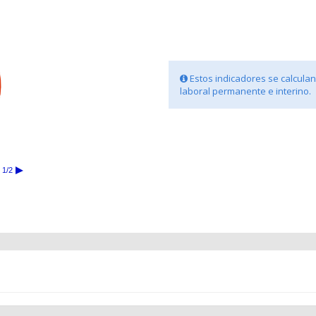
Estos indicadores se calculan 
laboral permanente e interino.
1/2