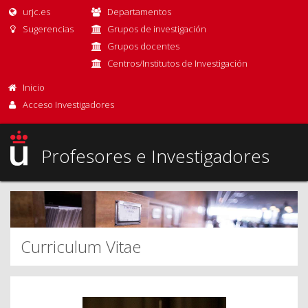
urjc.es
Departamentos
Sugerencias
Grupos de investigación
Grupos docentes
Centros/Institutos de Investigación
Inicio
Acceso Investigadores
Profesores e Investigadores
Curriculum Vitae