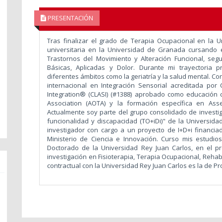
PRESENTACIÓN
Tras finalizar el grado de Terapia Ocupacional en la 
universitaria en la Universidad de Granada cursando e
Trastornos del Movimiento y Alteración Funcional, seg
Básicas, Aplicadas y Dolor. Durante mi trayectoria p
diferentes ámbitos como la geriatría y la salud mental. Co
internacional en Integración Sensorial acreditada por
Integration® (CLASI) (#1388) aprobado como educación 
Association (AOTA) y la formación específica en Ass
Actualmente soy parte del grupo consolidado de investig
funcionalidad y discapacidad (TO+iDi)" de la Universid
investigador con cargo a un proyecto de I+D+i financia
Ministerio de Ciencia e Innovación. Curso mis estudio
Doctorado de la Universidad Rey Juan Carlos, en el p
investigación en Fisioterapia, Terapia Ocupacional, Rehabi
contractual con la Universidad Rey Juan Carlos es la de P