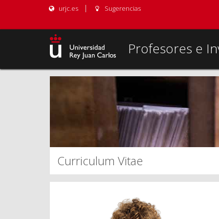
urjc.es
Sugerencias
Profesores e In
Curriculum Vitae