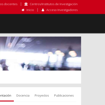
os docentes
Centros/Institutos de Investigación
Inicio
Acceso Investigadores
entación
Docencia
Proyectos
Publicaciones