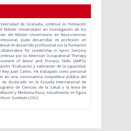
Universidad de Granada, continué mi formación
l Máster Universitario en Investigación de los
uido del Máster Universitario en Neurociencias
rofesional, pude desarrollar mi profesión en
ntinué mi desarrollo profesional con la formación
 Collaborative for Leadership in Ayres Sensory
continua por la American Occupational Therapy
essment of Motor and Process Skills (AMPS).
ación "Evaluación y valoración de la capacidad,
ad Rey Juan Carlos. He trabajado como personal
do en una convocatoria competitiva pública del
s de doctorado en la Escuela Internacional de
rograma de Ciencias de la Salud y la linea de
litación y Medicina Física. Actualmente, mi figura
rofesor Sustituto LOSU.