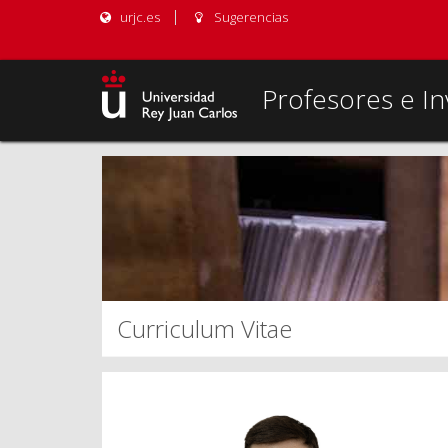
urjc.es
Sugerencias
Profesores e In
Curriculum Vitae