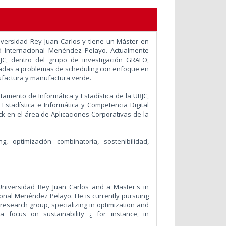
iversidad Rey Juan Carlos y tiene un Máster en
idad Internacional Menéndez Pelayo. Actualmente
URJC, dentro del grupo de investigación GRAFO,
cadas a problemas de scheduling con enfoque en
ufactura y manufactura verde.
amento de Informática y Estadística de la URJC,
Estadística e Informática y Competencia Digital
ck en el área de Aplicaciones Corporativas de la
ng, optimización combinatoria, sostenibilidad,
niversidad Rey Juan Carlos and a Master's in
cional Menéndez Pelayo. He is currently pursuing
O research group, specializing in optimization and
a focus on sustainability ¿ for instance, in