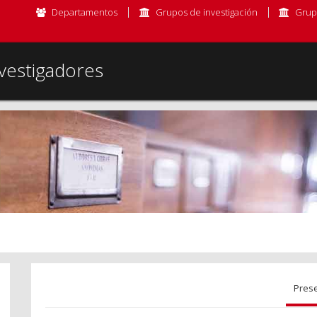
Departamentos
Grupos de investigación
Grup
vestigadores
Pres