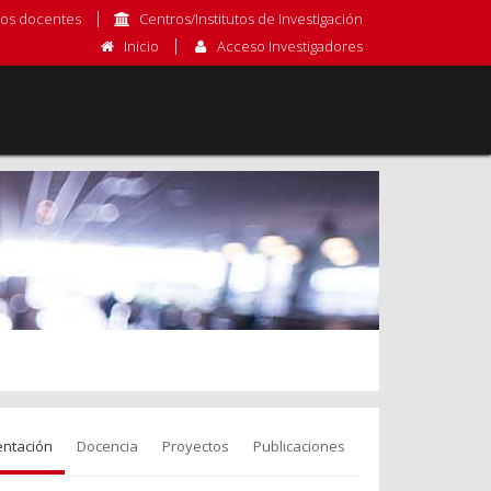
os docentes
Centros/Institutos de Investigación
Inicio
Acceso Investigadores
entación
Docencia
Proyectos
Publicaciones