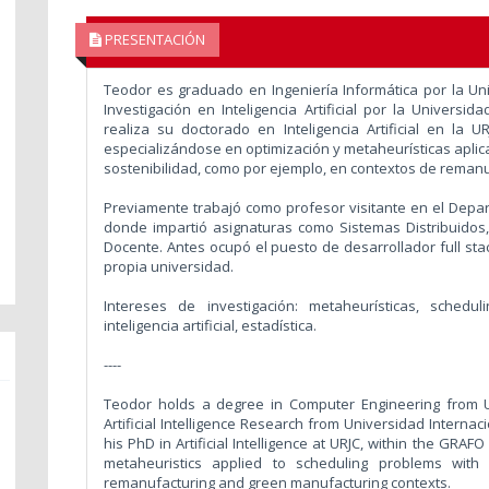
PRESENTACIÓN
Teodor es graduado en Ingeniería Informática por la Un
Investigación en Inteligencia Artificial por la Univers
realiza su doctorado en Inteligencia Artificial en la 
especializándose en optimización y metaheurísticas apli
sostenibilidad, como por ejemplo, en contextos de reman
Previamente trabajó como profesor visitante en el Depart
donde impartió asignaturas como Sistemas Distribuidos, 
Docente. Antes ocupó el puesto de desarrollador full sta
propia universidad.
Intereses de investigación: metaheurísticas, scheduli
inteligencia artificial, estadística.
----
Teodor holds a degree in Computer Engineering from U
Artificial Intelligence Research from Universidad Interna
his PhD in Artificial Intelligence at URJC, within the GRAF
metaheuristics applied to scheduling problems with 
remanufacturing and green manufacturing contexts.