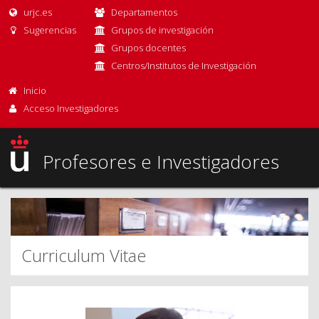
urjc.es
Departamentos
Sugerencias
Grupos de investigación
Grupos docentes
Centros/Institutos de Investigación
Inicio
Acceso Investigadores
Profesores e Investigadores
Curriculum Vitae