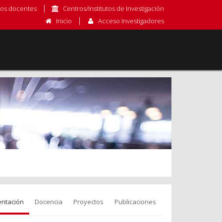
os docentes
Centros/Institutos de Investigación
Inicio
Acceso Investigadores
entación
Docencia
Proyectos
Publicaciones