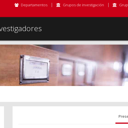
Departamentos
Grupos de investigación
Grup
vestigadores
Pres