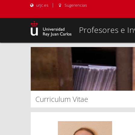
urjc.es
Sugerencias
Profesores e In
Curriculum Vitae