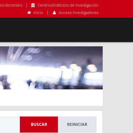
os docentes
Centros/Institutos de Investigación
Inicio
Acceso Investigadores
BUSCAR
REINICIAR