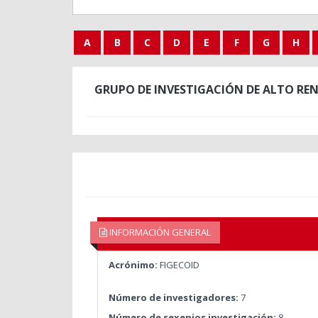
A
B
C
D
E
F
G
H
GRUPO DE INVESTIGACIÓN DE ALTO RE
INFORMACIÓN GENERAL
Acrónimo:
FIGECOID
Número de investigadores:
7
Número de sexenios investigación:
8