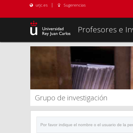
urjc.es
Sugerencias
Profesores e In
Grupo de investigación