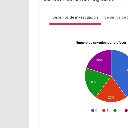
Sexenios de investigación
Sexenios de 
Número de sexenios por profesor
20%
20%
20%
0
1
3