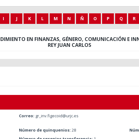
I
J
K
L
M
N
Ñ
O
P
Q
R
NDIMIENTO EN FINANZAS, GÉNERO, COMUNICACIÓN E IN
REY JUAN CARLOS
Correo:
gr_inv.figecoid@urjc.es
Número de quinquenios:
28
Núme
Número de sexenios transferencia:
1