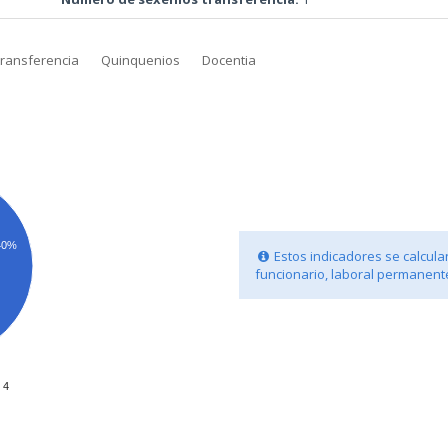
transferencia
Quinquenios
Docentia
40%
Estos indicadores se calculan
funcionario, laboral permanente
4