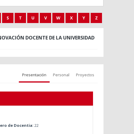
S
T
U
V
W
X
Y
Z
NOVACIÓN DOCENTE DE LA UNIVERSIDAD
Presentación
Personal
Proyectos
ro de Docentia:
22