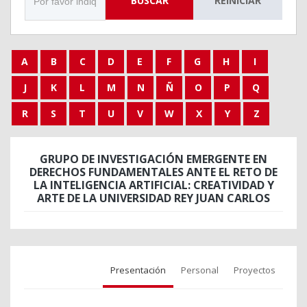
BUSCAR
REINICIAR
A
B
C
D
E
F
G
H
I
J
K
L
M
N
Ñ
O
P
Q
R
S
T
U
V
W
X
Y
Z
GRUPO DE INVESTIGACIÓN EMERGENTE EN
DERECHOS FUNDAMENTALES ANTE EL RETO DE
LA INTELIGENCIA ARTIFICIAL: CREATIVIDAD Y
ARTE DE LA UNIVERSIDAD REY JUAN CARLOS
Presentación
Personal
Proyectos