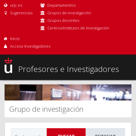
urjc.es
Departamentos
Sugerencias
Grupos de investigación
Grupos docentes
Centros/Institutos de Investigación
Inicio
Acceso Investigadores
Profesores e Investigadores
Grupo de investigación