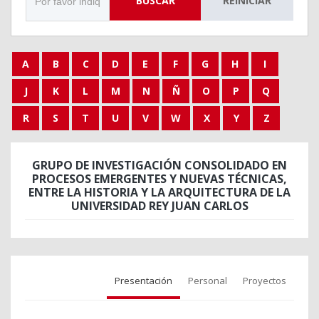
BUSCAR
REINICIAR
A
B
C
D
E
F
G
H
I
J
K
L
M
N
Ñ
O
P
Q
R
S
T
U
V
W
X
Y
Z
GRUPO DE INVESTIGACIÓN CONSOLIDADO EN
PROCESOS EMERGENTES Y NUEVAS TÉCNICAS,
ENTRE LA HISTORIA Y LA ARQUITECTURA DE LA
UNIVERSIDAD REY JUAN CARLOS
Presentación
Personal
Proyectos