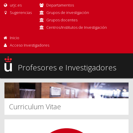
urjc.es
Departamentos
Sugerencias
Grupos de investigación
Grupos docentes
Centros/Institutos de Investigación
Inicio
Acceso Investigadores
Profesores e Investigadores
Curriculum Vitae