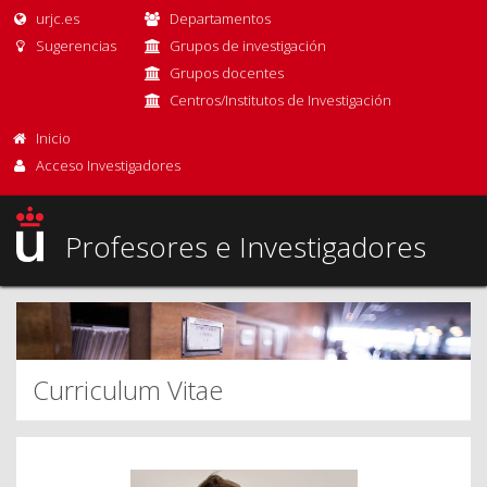
urjc.es
Departamentos
Sugerencias
Grupos de investigación
Grupos docentes
Centros/Institutos de Investigación
Inicio
Acceso Investigadores
Profesores e Investigadores
Curriculum Vitae