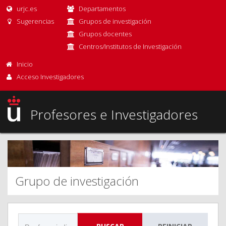
urjc.es
Departamentos
Sugerencias
Grupos de investigación
Grupos docentes
Centros/Institutos de Investigación
Inicio
Acceso Investigadores
Profesores e Investigadores
Grupo de investigación