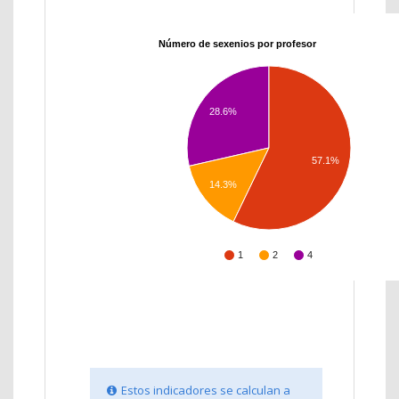
Número de sexenios por profesor
28.6%
57.1%
14.3%
1
2
4
Estos indicadores se calculan a