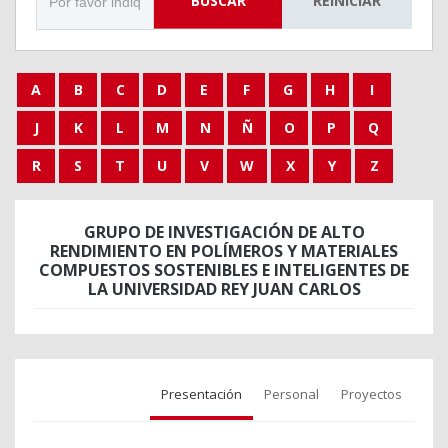
BUSCAR
REINICIAR
A
B
C
D
E
F
G
H
I
J
K
L
M
N
Ñ
O
P
Q
R
S
T
U
V
W
X
Y
Z
GRUPO DE INVESTIGACIÓN DE ALTO
RENDIMIENTO EN POLÍMEROS Y MATERIALES
COMPUESTOS SOSTENIBLES E INTELIGENTES DE
LA UNIVERSIDAD REY JUAN CARLOS
Presentación
Personal
Proyectos