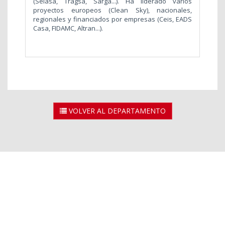
(Seiasa, Tragsa, Sarga...). Ha liderado varios
proyectos europeos (Clean Sky), nacionales,
regionales y financiados por empresas (Ceis, EADS
Casa, FIDAMC, Altran...).
VOLVER AL DEPARTAMENTO
2026 © Universidad Rey Juan Carlos