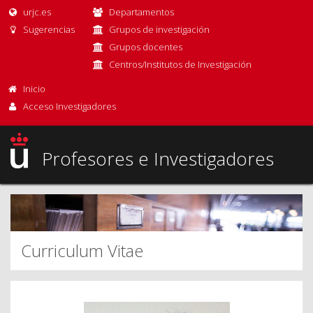
urjc.es
Departamentos
Sugerencias
Grupos de investigación
Grupos docentes
Centros/Institutos de Investigación
Inicio
Acceso Investigadores
Profesores e Investigadores
Curriculum Vitae