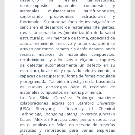
desarrollo de resinas termoestables,
nanocomposites, materiales compuestos y
materiales multiescalares multifuncionales,
combinando propiedades estructurales y
funcionales. Su principal línea de investigación se
centra en el desarrollo de materiales inteligentes,
cuyas funcionalidades (monitorización de la salud
estructural (SHM), memoria de forma, capacidad de
autocalentamiento resistivo y autorreparación) se
activen por control remoto. Se están desarrollando
resinas, matrices de materiales compuestos,
recubrimientos y adhesivos inteligentes, capaces
de detectar automáticamente un defecto en su
estructura, localizarlo y repararlo selectivamente; o
capaces de recuperar su forma de forma modulada
y programada. También, investiga en la búsqueda
de nuevas estrategias para el reciclado de
materiales compuestos de matriz polimérica.
La Dra Silvia González Prolongo mantiene
colaboraciones activas con Stanford University
(USA), Shenyang University of Chemical
Technology, Chongqing Jiatong University (China) y
Ciateq (México). Participa como perito especialista
en el análisis de fallos en servicio de tuberías
plásticas y reforzadas para varias empresas