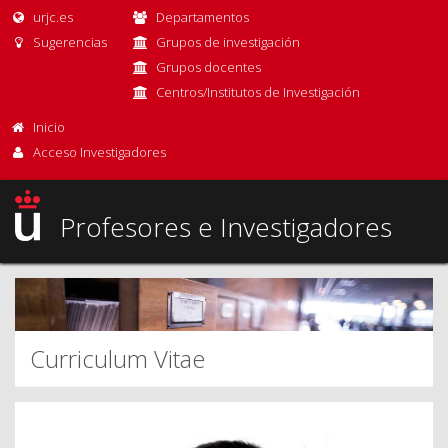
urjc.es
Departamentos
Sugerencias
Grupos de investigación
Grupos docentes
Centros/Institutos de Investigación
Inicio
Acceso Investigadores
Profesores e Investigadores
Curriculum Vitae