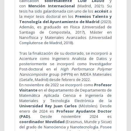
calificación
sobresaliente
CUM LAUDE
y
con
Mención Internacional
(Madrid, 2021). Su
tesis ha sido galardonada con uno de los
accésit
a
la mejor tesis doctoral en los
Premios Talento y
Tecnología del Ayuntamiento de Madrid
(2023).
Además, es graduado en Física (Universidad de
Santiago de Compostela, 2017), Máster en
Nanofísica y Materiales Avanzados (Universidad
Complutense de Madrid, 2018).
Tras la finalización de su doctorado, se incorporó a
Accenture como Ingeniero Analista de Datos y
posteriormente se incorporó como Investigador
Post-doctoral en el
High Performance Polymer
Nanocomposite
group (HPPN) en IMDEA Materiales
(Getafe, Madrid) desde febrero de 2022.
En noviembre de 2022 se incorporó como
Profesor
Visitante
en el departamento de Departamento de
Matemática Aplicada Ciencia e Ingeniería de
Materiales y Tecnología Electrónica de la
Universidad Rey Juan Carlos
(Móstoles). Desde
enero de 2024 es
Profesor Ayudante Doctor
(PAD).
Desde noviembre
2024 es
coordinador Movilidad
(Erasmus, Munde y Sicue)
del grado de Nanociencia y Nanotecnología. Posee