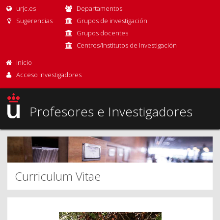
urjc.es
Departamentos
Sugerencias
Grupos de investigación
Grupos docentes
Centros/Institutos de Investigación
Inicio
Acceso Investigadores
Profesores e Investigadores
Curriculum Vitae