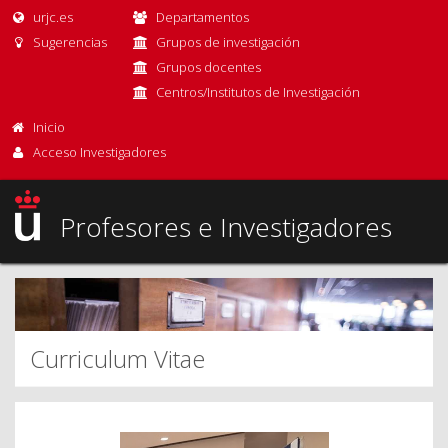
urjc.es
Departamentos
Sugerencias
Grupos de investigación
Grupos docentes
Centros/Institutos de Investigación
Inicio
Acceso Investigadores
Profesores e Investigadores
Curriculum Vitae