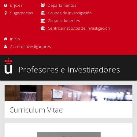
urjc.es
Departamentos
Sugerencias
Grupos de investigación
Grupos docentes
Centros/Institutos de Investigación
Inicio
Acceso Investigadores
Profesores e Investigadores
Curriculum Vitae