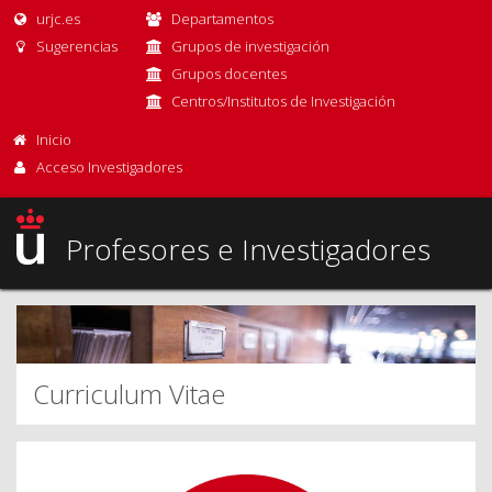
urjc.es
Departamentos
Sugerencias
Grupos de investigación
Grupos docentes
Centros/Institutos de Investigación
Inicio
Acceso Investigadores
Profesores e Investigadores
Curriculum Vitae