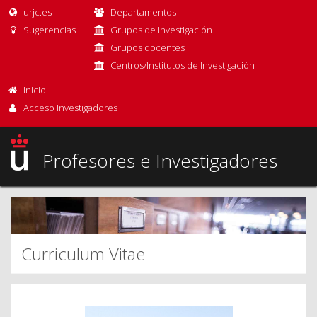
urjc.es
Departamentos
Sugerencias
Grupos de investigación
Grupos docentes
Centros/Institutos de Investigación
Inicio
Acceso Investigadores
Profesores e Investigadores
Curriculum Vitae