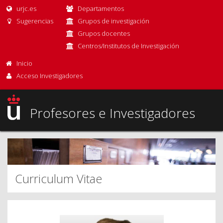
urjc.es
Departamentos
Sugerencias
Grupos de investigación
Grupos docentes
Centros/Institutos de Investigación
Inicio
Acceso Investigadores
Profesores e Investigadores
Curriculum Vitae