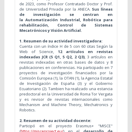
de 2023, como Profesor Contratado Doctor y Prof.
de Universidad Privada por la ANECA
.
Sus líneas
de investigación se centran en
la
Automatización Industrial, Robótica para
rehabilitación, Control de Sistemas
Mecatrónicos y Visión Artificial.
1. Resumen de su actividad investigadora:
Cuenta con un índice H de 5 con 60 citas Según la
Web of Science,
12 artículos en revistas
indexadas JCR (5 Q1, 5 Q2, 2 Q3)
, 3 artículos en
revistas indexadas en otras bases de datos y 8
publicaciones en conferencias. Ha participado en 7
proyectos de investigación financiados por la
Comisión Europea (1), la OTAN (1), la Agencia Estatal
de Investigación de España (3) y el Gobierno
Ecuatoriano (2). Tambien ha realizado una estancia
predoctoral en la Universidad de Roma Tor Vergata
y es revisor de revistas internacionales como
Mechanism and Machine Theory, Mechatronics y
Robotics.
2. Resumen de su actividad docente:
Participó en el proyecto Erasmus+ "MISCE"
(
https://misceproject.eu/
) en el
desarrollo de