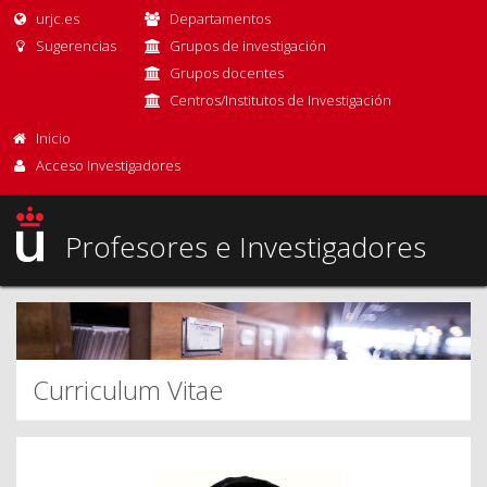
urjc.es
Departamentos
Sugerencias
Grupos de investigación
Grupos docentes
Centros/Institutos de Investigación
Inicio
Acceso Investigadores
Profesores e Investigadores
Curriculum Vitae