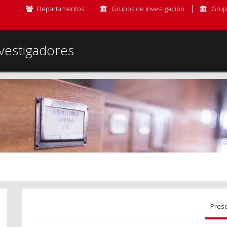
Departamentos
Grupos de investigación
Grup
vestigadores
Pres