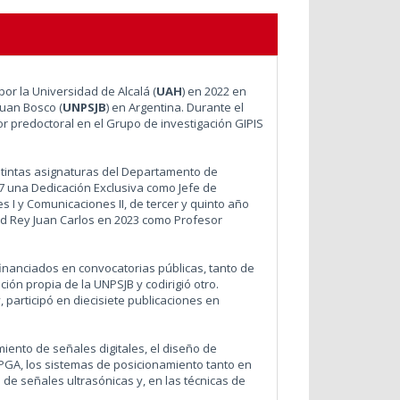
por la Universidad de Alcalá (
UAH
) en 2022 en
Juan Bosco (
UNPSJB
) en Argentina. Durante el
r predoctoral en el Grupo de investigación GIPIS
tintas asignaturas del Departamento de
17 una Dedicación Exclusiva como Jefe de
s I y Comunicaciones II, de tercer y quinto año
ad Rey Juan Carlos en 2023 como Profesor
financiados en convocatorias públicas, tanto de
ión propia de la UNPSJB y codirigió otro.
, participó en diecisiete publicaciones en
iento de señales digitales, el diseño de
PGA, los sistemas de posicionamiento tanto en
de señales ultrasónicas y, en las técnicas de