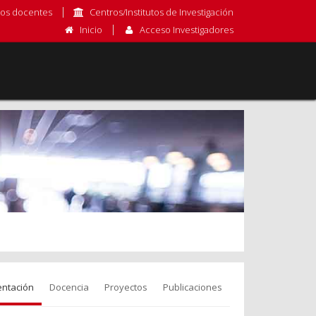
os docentes
Centros/Institutos de Investigación
Inicio
Acceso Investigadores
entación
Docencia
Proyectos
Publicaciones