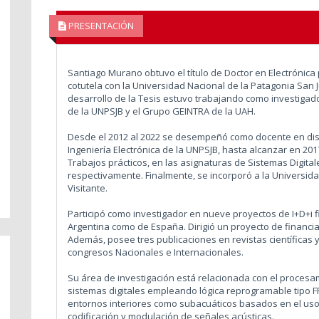
PRESENTACIÓN
Santiago Murano obtuvo el título de Doctor en Electrónica 
cotutela con la Universidad Nacional de la Patagonia San 
desarrollo de la Tesis estuvo trabajando como investigado
de la UNPSJB y el Grupo GEINTRA de la UAH.
Desde el 2012 al 2022 se desempeñó como docente en dis
Ingeniería Electrónica de la UNPSJB, hasta alcanzar en 20
Trabajos prácticos, en las asignaturas de Sistemas Digitale
respectivamente. Finalmente, se incorporó a la Universid
Visitante.
Participó como investigador en nueve proyectos de I+D+i 
Argentina como de España. Dirigió un proyecto de financiac
Además, posee tres publicaciones en revistas científicas y
congresos Nacionales e Internacionales.
Su área de investigación está relacionada con el procesam
sistemas digitales empleando lógica reprogramable tipo F
entornos interiores como subacuáticos basados en el uso 
codificación y modulación de señales acústicas.