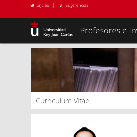
urjc.es
Sugerencias
Profesores e In
Curriculum Vitae