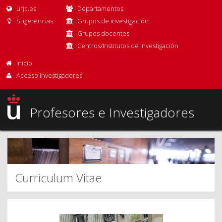
urjc.es
Departamentos
Sugerencias
Grupos de investigación
Grupos docentes
Centros/Institutos de Investigación
Inicio
Acceso Investigadores
Profesores e Investigadores
Curriculum Vitae