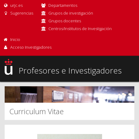
urjc.es
Departamentos
Sugerencias
Grupos de investigación
Grupos docentes
Centros/Institutos de Investigación
Inicio
Acceso Investigadores
Profesores e Investigadores
Curriculum Vitae