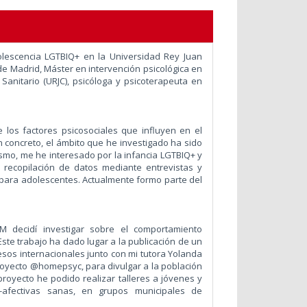
olescencia LGTBIQ+ en la Universidad Rey Juan
e Madrid, Máster en intervención psicológica en
Sanitario (URJC), psicóloga y psicoterapeuta en
e los factores psicosociales que influyen en el
 concreto, el ámbito que he investigado ha sido
ismo, me he interesado por la infancia LGTBIQ+ y
a recopilación de datos mediante entrevistas y
s para adolescentes. Actualmente formo parte del
M decidí investigar sobre el comportamiento
te trabajo ha dado lugar a la publicación de un
resos internacionales junto con mi tutora Yolanda
royecto @homepsyc, para divulgar a la población
proyecto he podido realizar talleres a jóvenes y
-afectivas sanas, en grupos municipales de
.