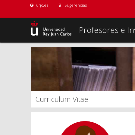
urjc.es
Sugerencias
Profesores e In
Curriculum Vitae