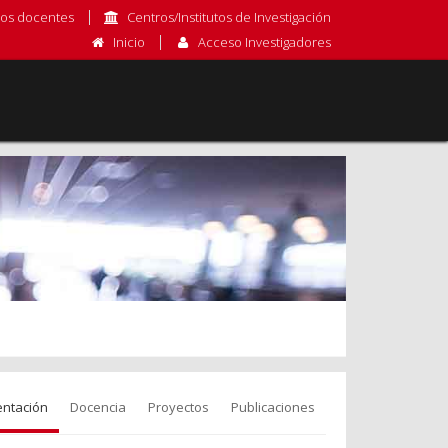
os docentes
Centros/Institutos de Investigación
Inicio
Acceso Investigadores
entación
Docencia
Proyectos
Publicaciones