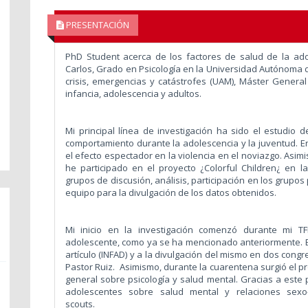
PRESENTACIÓN
PhD Student acerca de los factores de salud de la ad
Carlos, Grado en Psicología en la Universidad Autónoma d
crisis, emergencias y catástrofes (UAM), Máster General 
infancia, adolescencia y adultos.
Mi principal línea de investigación ha sido el estudio d
comportamiento durante la adolescencia y la juventud. En
el efecto espectador en la violencia en el noviazgo. Asim
he participado en el proyecto ¿Colorful Children¿ en l
grupos de discusión, análisis, participación en los grupo
equipo para la divulgación de los datos obtenidos.
Mi inicio en la investigación comenzó durante mi TF
adolescente, como ya se ha mencionado anteriormente. Es
artículo (INFAD) y a la divulgación del mismo en dos cong
Pastor Ruiz.
Asimismo, durante la cuarentena surgió el p
general sobre psicología y salud mental. Gracias a este 
adolescentes sobre salud mental y relaciones sexo
scouts