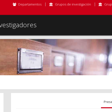
Departamentos
Grupos de investigación
Grup
vestigadores
Pres