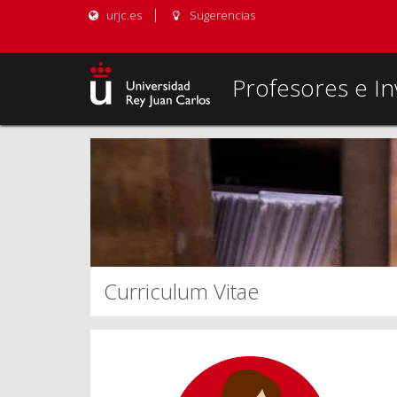
urjc.es
Sugerencias
Profesores e In
Curriculum Vitae