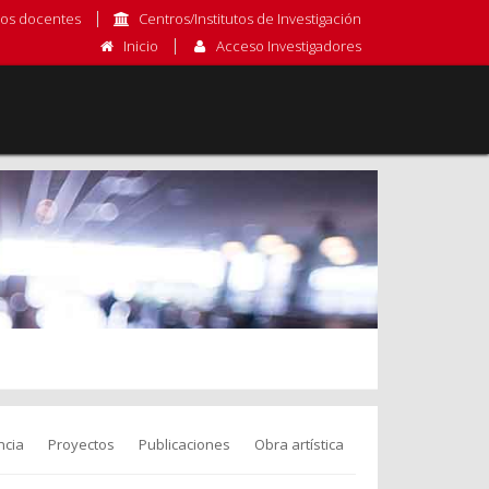
os docentes
Centros/Institutos de Investigación
Inicio
Acceso Investigadores
ncia
Proyectos
Publicaciones
Obra artística