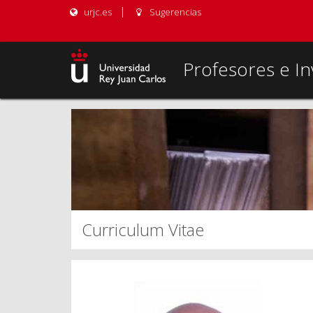
urjc.es
Sugerencias
Profesores e In
Curriculum Vitae