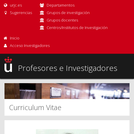
urjc.es
Departamentos
Sugerencias
Grupos de investigación
Grupos docentes
Centros/Institutos de Investigación
Inicio
Acceso Investigadores
Profesores e Investigadores
Curriculum Vitae