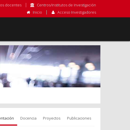
os docentes
Centros/Institutos de Investigación
Inicio
Acceso Investigadores
entación
Docencia
Proyectos
Publicaciones