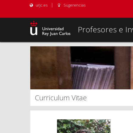
urjc.es
Sugerencias
Profesores e In
Curriculum Vitae