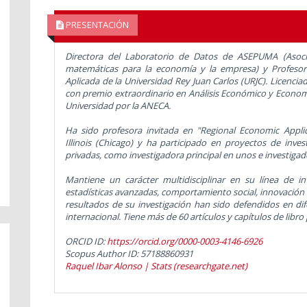
PRESENTACIÓN
Directora del Laboratorio de Datos de ASEPUMA (Asocia
matemáticas para la economía y la empresa) y Profeso
Aplicada de la Universidad Rey Juan Carlos (URJC). Licenc
con premio extraordinario en Análisis Económico y Economí
Universidad por la ANECA.
Ha sido profesora invitada en "Regional Economic Applic
Illinois (Chicago) y ha participado en proyectos de inves
privadas, como investigadora principal en unos e investigad
Mantiene un carácter multidisciplinar en su línea de in
estadísticas avanzadas, comportamiento social, innovación 
resultados de su investigación han sido defendidos en dif
internacional. Tiene más de 60 artículos y capítulos de libro 
ORCID ID:
https://orcid.org/0000-0003-4146-6926
Scopus Author ID: 57188860931
Raquel Ibar Alonso | Stats (researchgate.net)