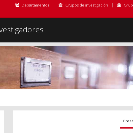
Departamentos
Grupos de investigación
Grup
vestigadores
Pres