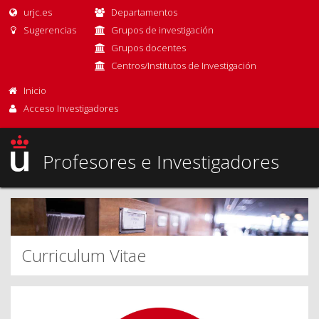
urjc.es
Departamentos
Sugerencias
Grupos de investigación
Grupos docentes
Centros/Institutos de Investigación
Inicio
Acceso Investigadores
Profesores e Investigadores
Curriculum Vitae