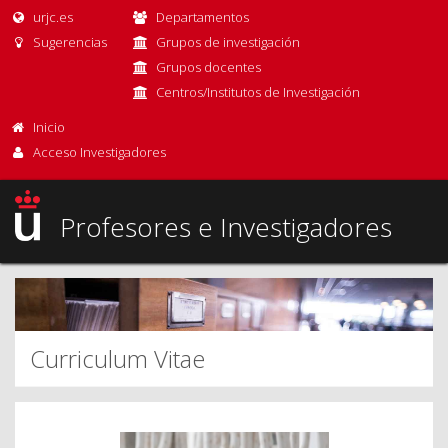
urjc.es
Departamentos
Sugerencias
Grupos de investigación
Grupos docentes
Centros/Institutos de Investigación
Inicio
Acceso Investigadores
Profesores e Investigadores
Curriculum Vitae