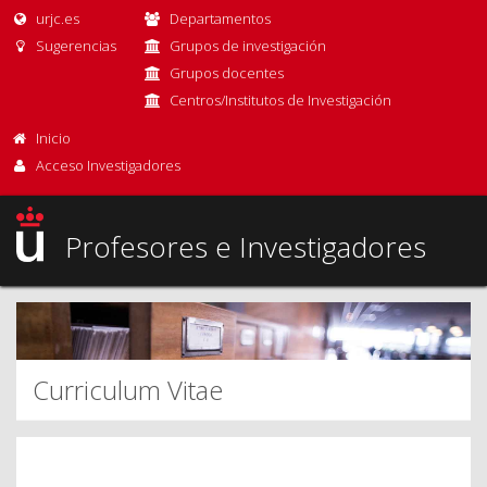
urjc.es
Departamentos
Sugerencias
Grupos de investigación
Grupos docentes
Centros/Institutos de Investigación
Inicio
Acceso Investigadores
Profesores e Investigadores
Curriculum Vitae