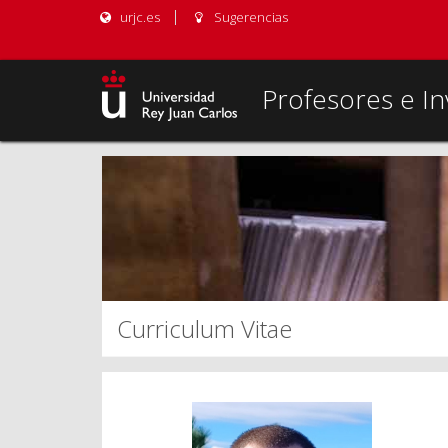
urjc.es
Sugerencias
Profesores e In
Curriculum Vitae