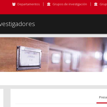
Departamentos
Grupos de investigación
Grup
vestigadores
Pres