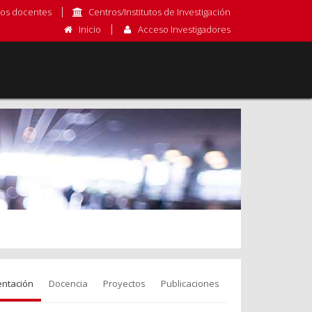
os docentes
Centros/Institutos de Investigación
Inicio
Acceso Investigadores
entación
Docencia
Proyectos
Publicaciones