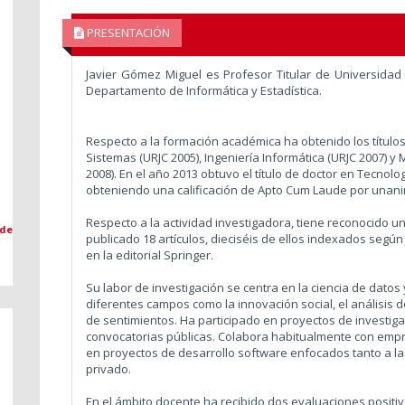
PRESENTACIÓN
Javier Gómez Miguel es Profesor Titular de Universidad 
Departamento de Informática y Estadística.
Respecto a la formación académica ha obtenido los títulos
Sistemas (URJC 2005), Ingeniería Informática (URJC 2007) y 
2008). En el año 2013 obtuvo el título de doctor en Tecnol
obteniendo una calificación de Apto Cum Laude por unan
Respecto a la actividad investigadora, tiene reconocido un
 de
publicado 18 artículos, dieciséis de ellos indexados según
en la editorial Springer.
Su labor de investigación se centra en la ciencia de datos
diferentes campos como la innovación social, el análisis de
de sentimientos. Ha participado en proyectos de investi
convocatorias públicas. Colabora habitualmente con emp
en proyectos de desarrollo software enfocados tanto a la
privado.
En el ámbito docente ha recibido dos evaluaciones positiv