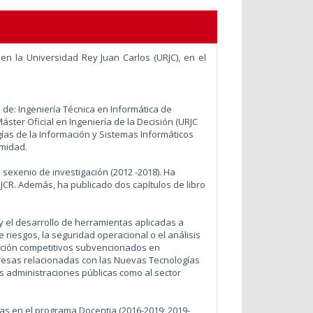
en la Universidad Rey Juan Carlos (URJC), en el
 de: Ingeniería Técnica en Informática de
Máster Oficial en Ingeniería de la Decisión (URJC
ogías de la Información y Sistemas Informáticos
imidad.
 sexenio de investigación (2012 -2018). Ha
 JCR. Además, ha publicado dos capítulos de libro
 y el desarrollo de herramientas aplicadas a
 riesgos, la seguridad operacional o el análisis
gación competitivos subvencionados en
resas relacionadas con las Nuevas Tecnologías
s administraciones públicas como al sector
as en el programa Docentia (2016-2019; 2019-