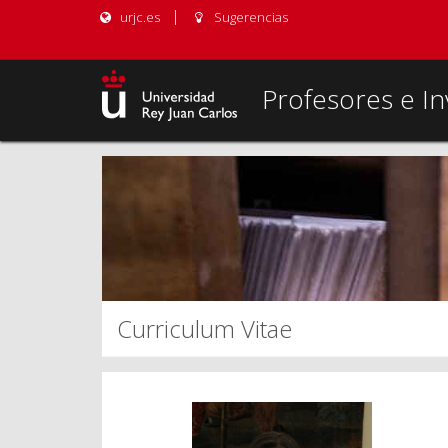
urjc.es
Sugerencias
Profesores e In
Curriculum Vitae