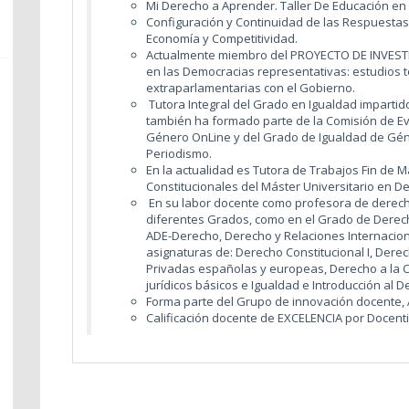
Mi Derecho a Aprender. Taller De Educación e
Configuración y Continuidad de las Respuestas N
Economía y Competitividad.
Actualmente miembro del PROYECTO DE INVESTIGA
en las Democracias representativas: estudios te
extraparlamentarias con el Gobierno.
Tutora Integral del Grado en Igualdad impartido
también ha formado parte de la Comisión de Ev
Género OnLine y del Grado de Igualdad de Gén
Periodismo.
En la actualidad es Tutora de Trabajos Fin de Má
Constitucionales del Máster Universitario en De
En su labor docente como profesora de derecho
diferentes Grados, como en el Grado de Derec
ADE-Derecho, Derecho y Relaciones Internacio
asignaturas de: Derecho Constitucional I, Derech
Privadas españolas y europeas, Derecho a la C
jurídicos básicos e Igualdad e Introducción al D
Forma parte del Grupo de innovación docente,
Calificación docente de EXCELENCIA por Docenti