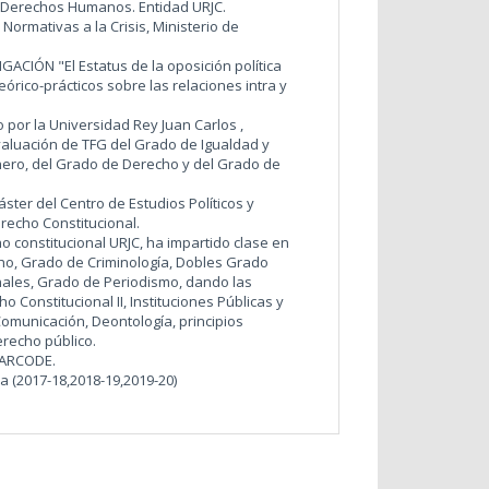
n Derechos Humanos. Entidad URJC.
ormativas a la Crisis, Ministerio de
CIÓN "El Estatus de la oposición política
órico-prácticos sobre las relaciones intra y
 por la Universidad Rey Juan Carlos ,
aluación de TFG del Grado de Igualdad y
ero, del Grado de Derecho y del Grado de
ster del Centro de Estudios Políticos y
recho Constitucional.
 constitucional URJC, ha impartido clase en
ho, Grado de Criminología, Dobles Grado
nales, Grado de Periodismo, dando las
o Constitucional II, Instituciones Públicas y
omunicación, Deontología, principios
erecho público.
 ARCODE.
a (2017-18,2018-19,2019-20)