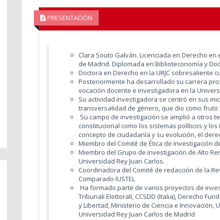
PRESENTACIÓN
Clara Souto Galván. Licenciada en Derecho en 
de Madrid. Diplomada en Biblioteconomía y Do
Doctora en Derecho en la URJC sobresaliente 
Posteriormente ha desarrollado su carrera pr
vocación docente e investigadora en la Univers
Su actividad investigadora se centró en sus inici
transversalidad de género, que dio como fruto 
Su campo de investigación se amplió a otros t
constitucional como los sistemas políticos y los
concepto de ciudadanía y su evolución, el dere
Miembro del Comité de Ética de Investigación de
Miembro del Grupo de investigación de Alto R
Universidad Rey Juan Carlos.
Coordinadora del Comité de redacción de la Re
Comparado IUSTEL
Ha formado parte de varios proyectos de invest
Tribunali Elettorali, CCSDD (Italia), Derecho F
y Libertad, Ministerio de Ciencia e Innovación,
Universidad Rey Juan Carlos de Madrid