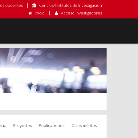
os docentes
Centros/Institutos de Investigación
Inicio
Acceso Investigadores
cia
Proyectos
Publicaciones
Otros méritos