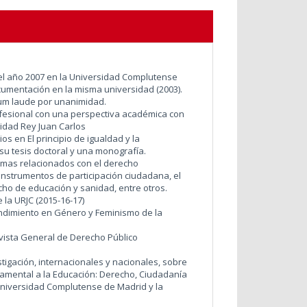
el año 2007 en la Universidad Complutense
cumentación en la misma universidad (2003).
cum laude por unanimidad.
ofesional con una perspectiva académica con
idad Rey Juan Carlos
os en El principio de igualdad y la
su tesis doctoral y una monografía.
emas relacionados con el derecho
 instrumentos de participación ciudadana, el
cho de educación y sanidad, entre otros.
 la URJC (2015-16-17)
endimiento en Género y Feminismo de la
vista General de Derecho Público
igación, internacionales y nacionales, sobre
undamental a la Educación: Derecho, Ciudadanía
 Universidad Complutense de Madrid y la