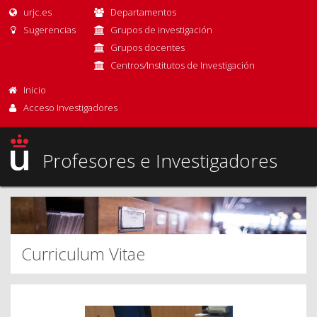
urjc.es
Departamentos
Sugerencias
Grupos de investigación
Grupos docentes
Centros/Institutos de Investigación
Inicio
Acceso Investigadores
Profesores e Investigadores
Curriculum Vitae