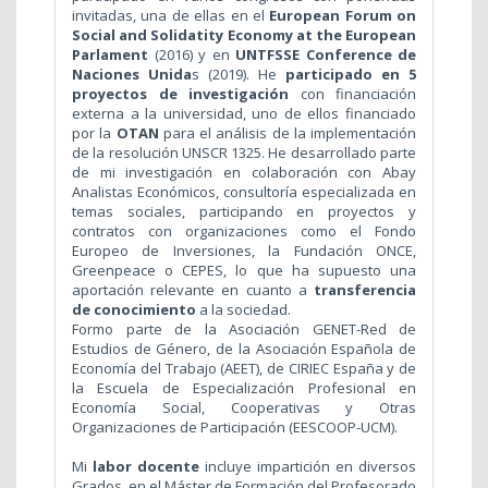
invitadas, una de ellas en el
European Forum on
Social and Solidatity Economy at the European
Parlament
(2016) y en
UNTFSSE Conference de
Naciones Unida
s (2019). He
participado en 5
proyectos de investigación
con financiación
externa a la universidad, uno de ellos financiado
por la
OTAN
para el análisis de la implementación
de la resolución UNSCR 1325. He desarrollado parte
de mi investigación en colaboración con Abay
Analistas Económicos, consultoría especializada en
temas sociales, participando en proyectos y
contratos con organizaciones como el Fondo
Europeo de Inversiones, la Fundación ONCE,
Greenpeace o CEPES, lo que ha supuesto una
aportación relevante en cuanto a
transferencia
de conocimiento
a la sociedad.
Formo parte de la Asociación GENET-Red de
Estudios de Género, de la Asociación Española de
Economía del Trabajo (AEET), de CIRIEC España y de
la Escuela de Especialización Profesional en
Economía Social, Cooperativas y Otras
Organizaciones de Participación (EESCOOP-UCM).
Mi
labor docente
incluye impartición en diversos
Grados, en el Máster de Formación del Profesorado